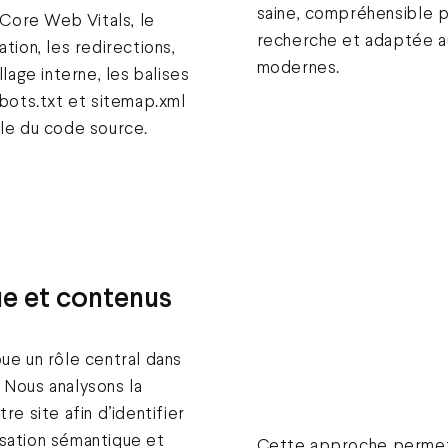
saine, compréhensible p
Core Web Vitals, le
recherche et adaptée a
ation, les redirections,
modernes.
llage interne, les balises
obots.txt et sitemap.xml
ale du code source.
e et contenus
oue un rôle central dans
 Nous analysons la
re site afin d’identifier
isation sémantique et
Cette approche permet