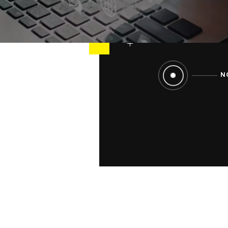
génératifs afin
priorisées et a
N