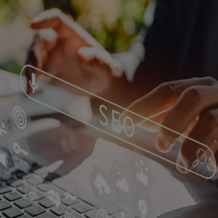
AG
AUD
Bien-Fondé acco
l’optimisation d
SEO complets et
les freins qui l