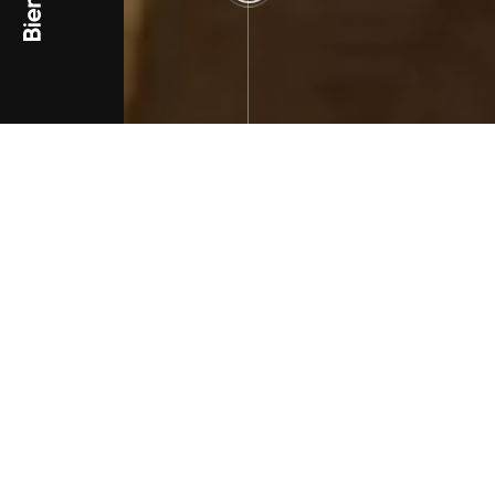
TYPE DE PROJET
TYPE D'ENTREPRISE
Campagnes et
Organisation
activations digitales
professionnelle
Création d'application
mobile
Social média
EXPERTISES
Conception Rédaction
Community